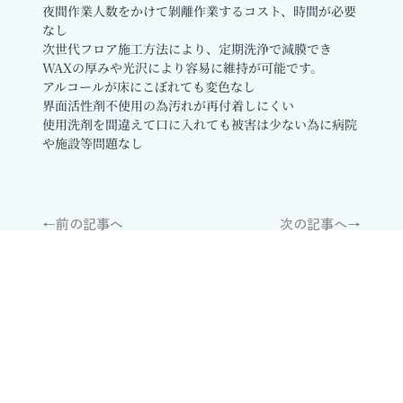
夜間作業人数をかけて剝離作業するコスト、時間が必要
なし
次世代フロア施工方法により、定期洗浄で減膜でき
WAXの厚みや光沢により容易に維持が可能です。
アルコールが床にこぼれても変色なし
界面活性剤不使用の為汚れが再付着しにくい
使用洗剤を間違えて口に入れても被害は少ない為に病院
や施設等問題なし
←前の記事へ
次の記事へ→
Contact
​お問合せ